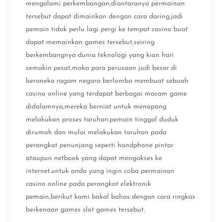
mengalami perkembangan,diantaranya permainan
tersebut dapat dimainkan dengan cara daring,jadi
pemain tidak perlu lagi pergi ke tempat casino buat
dapat memainkan games tersebut,seiring
berkembangnya dunia teknologi yang kian hari
semakin pesat,maka para perusaan judi besar di
beraneka ragam negara berlomba membuat sebuah
casino online yang terdapat berbagai macam game
didalamnya,mereka berniat untuk menopang
melakukan proses taruhan.pemain tinggal duduk
dirumah dan mulai melakukan taruhan pada
perangkat penunjang seperti handphone pintar
ataupun netbook yang dapat mengakses ke
internet.untuk anda yang ingin coba permainan
casino online pada perangkat elektronik
pemain,berikut kami bakal bahas dengan cara ringkas
berkenaan games slot games tersebut.