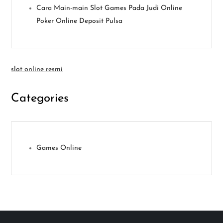
Cara Main-main Slot Games Pada Judi Online
Poker Online Deposit Pulsa
slot online resmi
Categories
Games Online