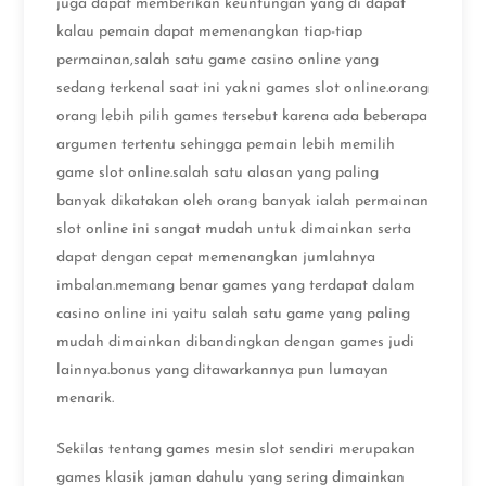
juga dapat memberikan keuntungan yang di dapat
kalau pemain dapat memenangkan tiap-tiap
permainan,salah satu game casino online yang
sedang terkenal saat ini yakni games slot online.orang
orang lebih pilih games tersebut karena ada beberapa
argumen tertentu sehingga pemain lebih memilih
game slot online.salah satu alasan yang paling
banyak dikatakan oleh orang banyak ialah permainan
slot online ini sangat mudah untuk dimainkan serta
dapat dengan cepat memenangkan jumlahnya
imbalan.memang benar games yang terdapat dalam
casino online ini yaitu salah satu game yang paling
mudah dimainkan dibandingkan dengan games judi
lainnya.bonus yang ditawarkannya pun lumayan
menarik.
Sekilas tentang games mesin slot sendiri merupakan
games klasik jaman dahulu yang sering dimainkan