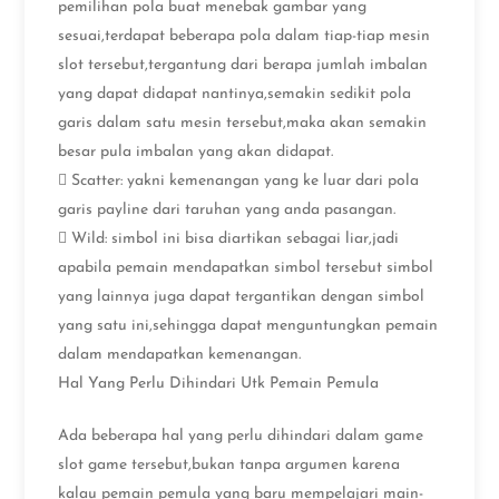
pemilihan pola buat menebak gambar yang
sesuai,terdapat beberapa pola dalam tiap-tiap mesin
slot tersebut,tergantung dari berapa jumlah imbalan
yang dapat didapat nantinya,semakin sedikit pola
garis dalam satu mesin tersebut,maka akan semakin
besar pula imbalan yang akan didapat.
 Scatter: yakni kemenangan yang ke luar dari pola
garis payline dari taruhan yang anda pasangan.
 Wild: simbol ini bisa diartikan sebagai liar,jadi
apabila pemain mendapatkan simbol tersebut simbol
yang lainnya juga dapat tergantikan dengan simbol
yang satu ini,sehingga dapat menguntungkan pemain
dalam mendapatkan kemenangan.
Hal Yang Perlu Dihindari Utk Pemain Pemula
Ada beberapa hal yang perlu dihindari dalam game
slot game tersebut,bukan tanpa argumen karena
kalau pemain pemula yang baru mempelajari main-