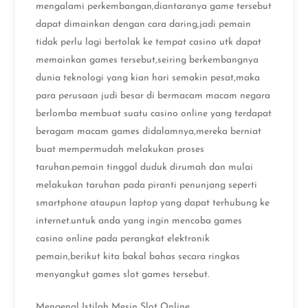
mengalami perkembangan,diantaranya game tersebut
dapat dimainkan dengan cara daring,jadi pemain
tidak perlu lagi bertolak ke tempat casino utk dapat
memainkan games tersebut,seiring berkembangnya
dunia teknologi yang kian hari semakin pesat,maka
para perusaan judi besar di bermacam macam negara
berlomba membuat suatu casino online yang terdapat
beragam macam games didalamnya,mereka berniat
buat mempermudah melakukan proses
taruhan.pemain tinggal duduk dirumah dan mulai
melakukan taruhan pada piranti penunjang seperti
smartphone ataupun laptop yang dapat terhubung ke
internet.untuk anda yang ingin mencoba games
casino online pada perangkat elektronik
pemain,berikut kita bakal bahas secara ringkas
menyangkut games slot games tersebut.
Mengenal Istilah Mesin Slot Online