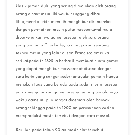
klasik jaman dulu yang sering dimainkan oleh orang
orang disaat memiliki waktu senggang dihari
libur,mereka lebih memilih menghibur diri mereka
dengan permainan mesin putar tersebut.awal mula
diperkenalkannya game tersebut oleh satu orang
yang bernama Charles fey.ia merupakan seorang
teknisi mesin yang lahir di san Francisco amerika
serikat.pada th 1895 ia berhasil membuat suatu games
yang dapat menghibur masyarakat disana dengan
cara kerja yang sangat sederhana.yaknipemain hanya
menekan tuas yang berada pada sudut mesin tersebut
untuk menjalankan game tersebut.seiring berjalannya
waktu game ini pun sangat digemari oleh banyak
orang,sehingga pada th 1900 an perusahaan casino
memproduksi mesin tersebut dengan cara massal.
Barulah pada tahun 90 an mesin slot tersebut