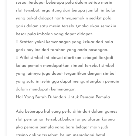
sesuai,terdapat beberapa pola dalam setiap mesin
slot tersebut,tergantung dari berapa jumlah imbalan
yang bakal didapat nantinya,semakin sedikit pola
garis dalam satu mesin tersebut,maka akan semakin
besar pula imbalan yang dapat didapat.
 Scatter: yakni kemenangan yang keluar dari pola
garis payline dari taruhan yang anda pasangan.
 Wild: simbol ini piawai diartikan sebagai liar,jadi
kalau pemain mendapatkan simbol tersebut simbol
yang lainnya juga dapat tergantikan dengan simbol
yang satu ini,sehingga dapat menguntungkan pemain
dalam mendapati kemenangan.
Hal Yang Butuh Dihindari Untuk Pemain Pemula
Ada beberapa hal yang perlu dihindari dalam games
slot permainan tersebut,bukan tanpa alasan karena
jika pemain pemula yang baru belajar main judi
casino online tersebut, belum memahami betul