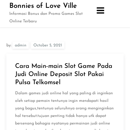
Skip
Bonnies of Love Ville
to
Informasi Bonus dan Promo Games Slot
Cara Main-main Slot Game Pada
content
Online Terbaru
Judi Online Deposit Slot Pakai Pulsa
Telkomsel
by:
admin
Cara Main-main Slot Game Pada
Judi Online Deposit Slot Pakai
Pulsa Telkomsel
Dalam games judi online hal yang paling di inginkan
oleh setiap pemain tentunya ingin mendapati hasil
yang bagus,tentunya seluruhnya orang menginginkan
hal tersebut.tujuan penting tidak hanya utk dapat
bersenang bahagia nyatanya permainan judi online