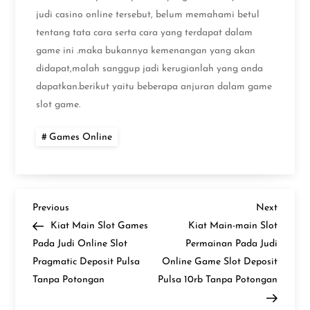
judi casino online tersebut, belum memahami betul
tentang tata cara serta cara yang terdapat dalam
game ini .maka bukannya kemenangan yang akan
didapat,malah sanggup jadi kerugianlah yang anda
dapatkan.berikut yaitu beberapa anjuran dalam game
slot game.
Games Online
P
Previous
Next
Previous
Next
Post
Post
Kiat Main Slot Games
Kiat Main-main Slot
o
Pada Judi Online Slot
Permainan Pada Judi
Pragmatic Deposit Pulsa
Online Game Slot Deposit
s
Tanpa Potongan
Pulsa 10rb Tanpa Potongan
t