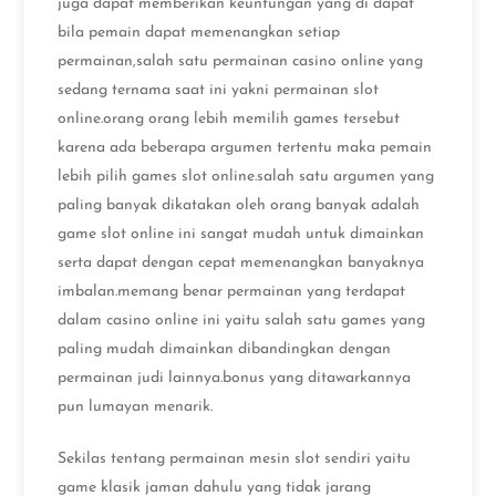
juga dapat memberikan keuntungan yang di dapat
bila pemain dapat memenangkan setiap
permainan,salah satu permainan casino online yang
sedang ternama saat ini yakni permainan slot
online.orang orang lebih memilih games tersebut
karena ada beberapa argumen tertentu maka pemain
lebih pilih games slot online.salah satu argumen yang
paling banyak dikatakan oleh orang banyak adalah
game slot online ini sangat mudah untuk dimainkan
serta dapat dengan cepat memenangkan banyaknya
imbalan.memang benar permainan yang terdapat
dalam casino online ini yaitu salah satu games yang
paling mudah dimainkan dibandingkan dengan
permainan judi lainnya.bonus yang ditawarkannya
pun lumayan menarik.
Sekilas tentang permainan mesin slot sendiri yaitu
game klasik jaman dahulu yang tidak jarang