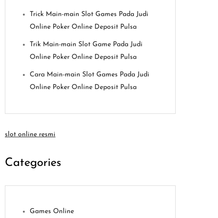
Trick Main-main Slot Games Pada Judi
Online Poker Online Deposit Pulsa
Trik Main-main Slot Game Pada Judi
Online Poker Online Deposit Pulsa
Cara Main-main Slot Games Pada Judi
Online Poker Online Deposit Pulsa
slot online resmi
Categories
Games Online