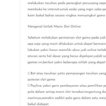
melakukan taruhan pada perangkat penunjang sepe
membuka ke internet.untuk anda yang ingin coba per
kami bakal bahas secara ringkas menyangkut game s
Mengenal Istilah Mesin Slot Online
Sebelum melakukan permainan slot game pada judi
apa saja yang mesti dilakukan untuk dapat bermain
lakukan yakni harus memiliki akun judi online terle
aturan serta hal dasar yang harus dipelajari,salah
games ini,berikut yakni beberapa istilah yang dapat 
 Bet atau taruhan: yaitu pemasangan taruhan yan
putaran slot game.
 Payline: yakni garis pembayaran atau pemilihan 
pola dalam setiap mesin slot tersebut,tergantung d
nantinya,semakin sedikit pola garis dalam satu me
bakal didapat.