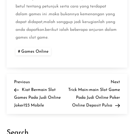
betul tentang petunjuk serta cara yang terdapat
dalam games ini .maka bukannya kemenangan yang
dapat didapat,malah sanggup jadi kerugianlah yang
anda dapatkan.berikut ialah beberapa anjuran dalam
games slot game.
Games Online
P
Previous
Next
Previous
Next
Post
Post
Kiat Bermain Slot
Trick Main-main Slot Game
o
Games Pada Judi Online
Pada Judi Online Poker
Joker123 Mobile
Online Deposit Pulsa
s
t
Search