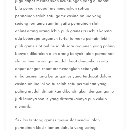
juga dapat memberikan keuntungan yang di dapat
bila pemain dapat memenangkan setiap
permainan,salah satu game casino online yang
sedang ternama saat ini yaitu permainan slot
online.orang orang lebih pilih games tersebut karena
ada beberapa argumen tertentu maka pemain lebih
pilih game slot online.salah satu argumen yang paling
banyak dikatakan oleh orang banyak ialah permainan
slot online ini sangat mudah buat dimainkan serta
dapat dengan cepat memenangkan sebanyak
imbalan.memang benar games yang terdapat dalam
casino online ini yaitu salah satu permainan yang
paling mudah dimainkan dibandingkan dengan game
judi lainnya.bonus yang ditawarkannya pun cukup
menarik.
Sekilas tentang games mesin slot sendiri ialah
permainan klasik jaman dahulu yang sering