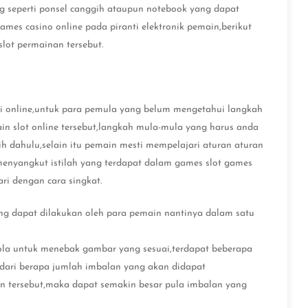
 seperti ponsel canggih ataupun notebook yang dapat
ames casino online pada piranti elektronik pemain,berikut
lot permainan tersebut.
i online,untuk para pemula yang belum mengetahui langkah
in slot online tersebut,langkah mula-mula yang harus anda
bih dahulu,selain itu pemain mesti mempelajari aturan aturan
a menyangkut istilah yang terdapat dalam games slot games
ari dengan cara singkat.
ng dapat dilakukan oleh para pemain nantinya dalam satu
pola untuk menebak gambar yang sesuai,terdapat beberapa
g dari berapa jumlah imbalan yang akan didapat
sin tersebut,maka dapat semakin besar pula imbalan yang