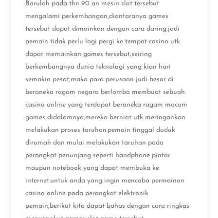
Barulah pada thn 90 an mesin slot tersebut
mengalami perkembangan,diantaranya games
tersebut dapat dimainkan dengan cara daring,jadi
pemain tidak perlu lagi pergi ke tempat casino utk
dapat memainkan games tersebut,seiring
berkembangnya dunia teknologi yang kian hari
semakin pesat,maka para perusaan judi besar di
beraneka ragam negara berlomba membuat sebuah
casino online yang terdapat beraneka ragam macam
games didalamnya,mereka berniat utk meringankan
melakukan proses taruhan.pemain tinggal duduk
dirumah dan mulai melakukan taruhan pada
perangkat penunjang seperti handphone pintar
maupun notebook yang dapat membuka ke
internet.untuk anda yang ingin mencoba permainan
casino online pada perangkat elektronik
pemain,berikut kita dapat bahas dengan cara ringkas