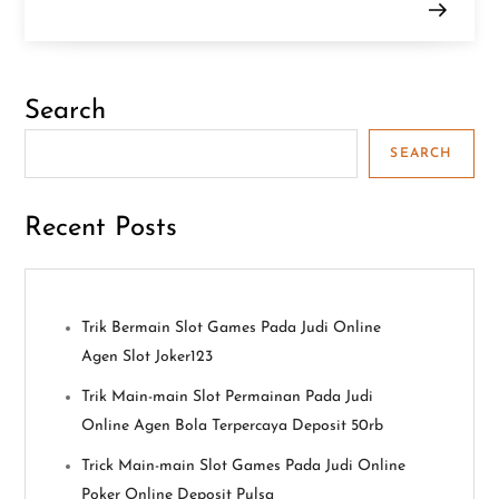
s
t
n
Search
a
SEARCH
v
Recent Posts
i
g
Trik Bermain Slot Games Pada Judi Online
a
Agen Slot Joker123
t
Trik Main-main Slot Permainan Pada Judi
Online Agen Bola Terpercaya Deposit 50rb
i
Trick Main-main Slot Games Pada Judi Online
o
Poker Online Deposit Pulsa