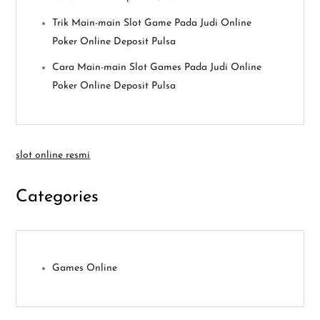
n
Trik Main-main Slot Game Pada Judi Online
Poker Online Deposit Pulsa
Cara Main-main Slot Games Pada Judi Online
Poker Online Deposit Pulsa
slot online resmi
Categories
Games Online