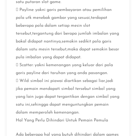
satu putaran slot game.
 Payline: yakni garis pembayaran atau pemilihan
pola utk menebak gambar yang sesuai,terdapat
beberapa pola dalam setiap mesin slot
tersebut,tergantung dari berapa jumlah imbalan yang
bakal didapat nantinya,semakin sedikit pola garis
dalam satu mesin tersebut,maka dapat semakin besar
pula imbalan yang dapat didapat.
 Scatter: yakni kemenangan yang keluar dari pola
garis payline dari taruhan yang anda pasangan.
 Wild: simbol ini piawai diartikan sebagai liar,jadi
jika pemain mendapati simbol tersebut simbol yang
yang lain juga dapat tergantikan dengan simbol yang
satu ini,sehingga dapat menguntungkan pemain
dalam memperoleh kemenangan.
Hal Yang Perlu Dihindari Untuk Pemain Pemula
Ada beberapa hal yang butuh dihindari dalam games