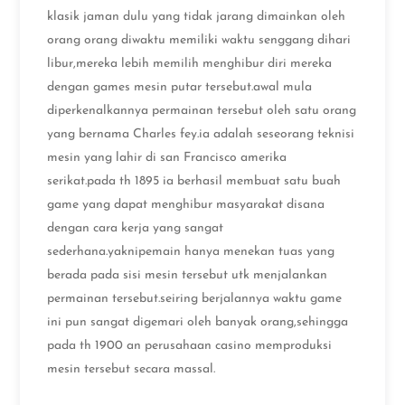
klasik jaman dulu yang tidak jarang dimainkan oleh
orang orang diwaktu memiliki waktu senggang dihari
libur,mereka lebih memilih menghibur diri mereka
dengan games mesin putar tersebut.awal mula
diperkenalkannya permainan tersebut oleh satu orang
yang bernama Charles fey.ia adalah seseorang teknisi
mesin yang lahir di san Francisco amerika
serikat.pada th 1895 ia berhasil membuat satu buah
game yang dapat menghibur masyarakat disana
dengan cara kerja yang sangat
sederhana.yaknipemain hanya menekan tuas yang
berada pada sisi mesin tersebut utk menjalankan
permainan tersebut.seiring berjalannya waktu game
ini pun sangat digemari oleh banyak orang,sehingga
pada th 1900 an perusahaan casino memproduksi
mesin tersebut secara massal.