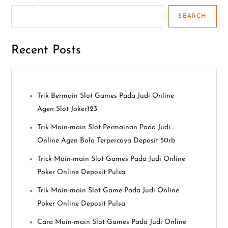
a
SEARCH
v
Recent Posts
i
g
Trik Bermain Slot Games Pada Judi Online
a
Agen Slot Joker123
t
Trik Main-main Slot Permainan Pada Judi
Online Agen Bola Terpercaya Deposit 50rb
i
Trick Main-main Slot Games Pada Judi Online
o
Poker Online Deposit Pulsa
n
Trik Main-main Slot Game Pada Judi Online
Poker Online Deposit Pulsa
Cara Main-main Slot Games Pada Judi Online