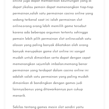
online juga dapat memberikan keuntungan yang di
dapat jikalau pemain dapat memenangkan tiap-tiap
permainan,salah satu permainan casino online yang
sedang terkenal saat ini ialah permainan slot
online.orang orang lebih memilih game tersebut
karena ada beberapa argumen tertentu sehingga
pemain lebih pilih permainan slot online.salah satu
alasan yang paling banyak dikatakan oleh orang
banyak merupakan game slot online ini sangat
mudah untuk dimainkan serta dapat dengan cepat
memenangkan sejumlah imbalan.memang benar
permainan yang terdapat dalam casino online ini
adalah salah satu permainan yang paling mudah
dimainkan di bandingkan dengan games judi
lainnya.bonus yang ditawarkannya pun cukup
menarik.
Sekilas tentang games mesin slot sendiri yaitu