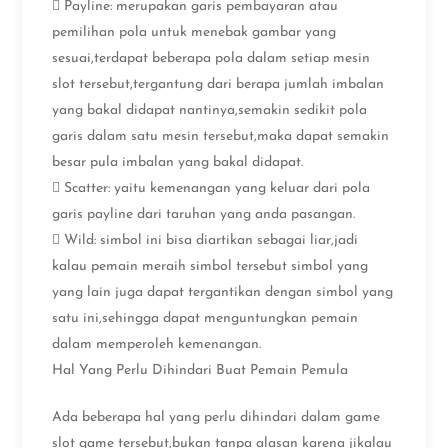
 Payline: merupakan garis pembayaran atau
pemilihan pola untuk menebak gambar yang
sesuai,terdapat beberapa pola dalam setiap mesin
slot tersebut,tergantung dari berapa jumlah imbalan
yang bakal didapat nantinya,semakin sedikit pola
garis dalam satu mesin tersebut,maka dapat semakin
besar pula imbalan yang bakal didapat.
 Scatter: yaitu kemenangan yang keluar dari pola
garis payline dari taruhan yang anda pasangan.
 Wild: simbol ini bisa diartikan sebagai liar,jadi
kalau pemain meraih simbol tersebut simbol yang
yang lain juga dapat tergantikan dengan simbol yang
satu ini,sehingga dapat menguntungkan pemain
dalam memperoleh kemenangan.
Hal Yang Perlu Dihindari Buat Pemain Pemula
Ada beberapa hal yang perlu dihindari dalam game
slot game tersebut,bukan tanpa alasan karena jikalau