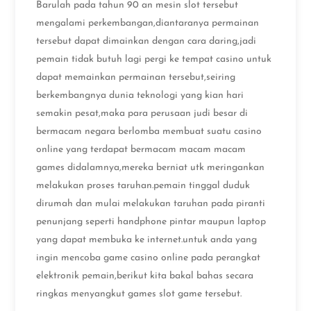
Barulah pada tahun 90 an mesin slot tersebut
mengalami perkembangan,diantaranya permainan
tersebut dapat dimainkan dengan cara daring,jadi
pemain tidak butuh lagi pergi ke tempat casino untuk
dapat memainkan permainan tersebut,seiring
berkembangnya dunia teknologi yang kian hari
semakin pesat,maka para perusaan judi besar di
bermacam negara berlomba membuat suatu casino
online yang terdapat bermacam macam macam
games didalamnya,mereka berniat utk meringankan
melakukan proses taruhan.pemain tinggal duduk
dirumah dan mulai melakukan taruhan pada piranti
penunjang seperti handphone pintar maupun laptop
yang dapat membuka ke internet.untuk anda yang
ingin mencoba game casino online pada perangkat
elektronik pemain,berikut kita bakal bahas secara
ringkas menyangkut games slot game tersebut.