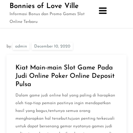
Skip
Bonnies of Love Ville
to
Informasi Bonus dan Promo Games Slot
Kiat Main-main Slot Game Pada
content
Online Terbaru
Judi Online Poker Online Deposit
Pulsa
by:
admin
Kiat Main-main Slot Game Pada
Judi Online Poker Online Deposit
Pulsa
Dalam game judi online hal yang paling di harapkan
oleh tiap-tiap pemain pastinya ingin mendapatkan
hasil yang bagus,tentunya semua orang
mengharapkan hal tersebut.tujuan penting terkecuali
untuk dapat bersenang gemar nyatanya games judi