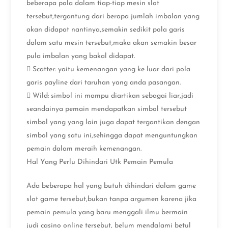
beberapa pola dalam tiap-tiap mesin slot
tersebut,tergantung dari berapa jumlah imbalan yang
akan didapat nantinya,semakin sedikit pola garis
dalam satu mesin tersebut,maka akan semakin besar
pula imbalan yang bakal didapat.
 Scatter: yaitu kemenangan yang ke luar dari pola
garis payline dari taruhan yang anda pasangan.
 Wild: simbol ini mampu diartikan sebagai liar,jadi
seandainya pemain mendapatkan simbol tersebut
simbol yang yang lain juga dapat tergantikan dengan
simbol yang satu ini,sehingga dapat menguntungkan
pemain dalam meraih kemenangan.
Hal Yang Perlu Dihindari Utk Pemain Pemula
Ada beberapa hal yang butuh dihindari dalam game
slot game tersebut,bukan tanpa argumen karena jika
pemain pemula yang baru menggali ilmu bermain
judi casino online tersebut, belum mendalami betul