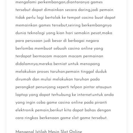
mengalami perkembangan,diantaranya games
tersebut dapat dimainkan secara daring,jadi pemain
tidak perlu lagi bertolak ke tempat casino buat dapat
memainkan games tersebut,seiring berkembangnya
dunia teknologi yang kian hari semakin pesat,maka
para perusaan judi besar di berbagai negara
berlomba membuat sebuah casino online yang
terdapat bermacam macam macam permainan
didalamnya,mereka berniat untuk menopang
melakukan proses taruhan.pemain tinggal duduk
dirumah dan mulai melakukan taruhan pada
perangkat penunjang seperti telpon pintar ataupun
laptop yang dapat terhubung ke internet.untuk anda
yang ingin coba game casino online pada piranti
elektronik pemain,berikut kita dapat bahas dengan
cara ringkas berkenaan game slot game tersebut.
Mengenal Istilah Mesin Slot Online