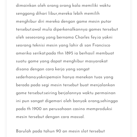
dimainkan oleh orang orang kala memiliki waktu
senggang dihari libur,mereka lebih memilih
menghibur diri mereka dengan game mesin putar
tersebut.awal mula diperkenalkannya games tersebut
oleh seseorang yang bernama Charles fey.ia yakni
seorang teknisi mesin yang lahir di san Francisco
amerika serikat.pada thn 1895 ia berhasil membuat
suatu game yang dapat menghibur masyarakat
disana dengan cara kerja yang sangat
sederhana.yaknipemain hanya menekan tuas yang
berada pada segi mesin tersebut buat menjalankan
game tersebut.seiring berjalannya waktu permainan
ini pun sangat digemari oleh banyak orang,sehingga
pada th 1900 an perusahaan casino memproduksi
mesin tersebut dengan cara massal.
Barulah pada tahun 90 an mesin slot tersebut