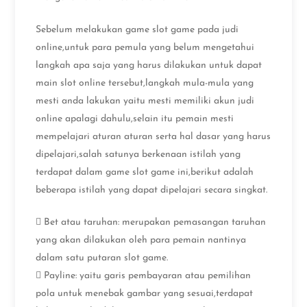
Sebelum melakukan game slot game pada judi
online,untuk para pemula yang belum mengetahui
langkah apa saja yang harus dilakukan untuk dapat
main slot online tersebut,langkah mula-mula yang
mesti anda lakukan yaitu mesti memiliki akun judi
online apalagi dahulu,selain itu pemain mesti
mempelajari aturan aturan serta hal dasar yang harus
dipelajari,salah satunya berkenaan istilah yang
terdapat dalam game slot game ini,berikut adalah
beberapa istilah yang dapat dipelajari secara singkat.
 Bet atau taruhan: merupakan pemasangan taruhan
yang akan dilakukan oleh para pemain nantinya
dalam satu putaran slot game.
 Payline: yaitu garis pembayaran atau pemilihan
pola untuk menebak gambar yang sesuai,terdapat