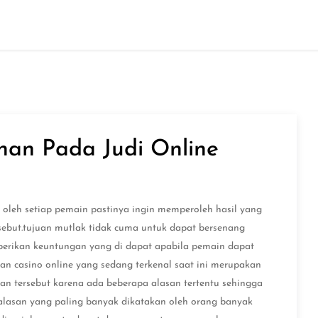
u
ot Permainan Pada Judi Online Joker1
nan Pada Judi Online
 oleh setiap pemain pastinya ingin memperoleh hasil yang
ebut.tujuan mutlak tidak cuma untuk dapat bersenang
berikan keuntungan yang di dapat apabila pemain dapat
n casino online yang sedang terkenal saat ini merupakan
an tersebut karena ada beberapa alasan tertentu sehingga
u alasan yang paling banyak dikatakan oleh orang banyak