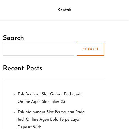
Kontak
23 Terpercaya
Search
SEARCH
Recent Posts
Trik Bermain Slot Games Pada Judi
Online Agen Slot Joker123
Trik Main-main Slot Permainan Pada
Judi Online Agen Bola Terpercaya
Deposit 50rb