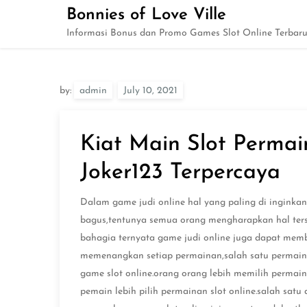
Skip
Bonnies of Love Ville
to
Informasi Bonus dan Promo Games Slot Online Terbar
content
Kiat Main Sl
by:
admin
Kiat Main Slot Permai
Joker123 Terpercaya
Dalam game judi online hal yang paling di inginkan
bagus,tentunya semua orang mengharapkan hal ters
bahagia ternyata game judi online juga dapat mem
memenangkan setiap permainan,salah satu permaina
game slot online.orang orang lebih memilih permain
pemain lebih pilih permainan slot online.salah sat