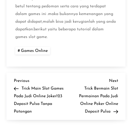
betul tentang pedoman serta cara yang terdapat
dalam games ini .maka bukannya kemenangan yang
dapat didapat,malah bisa jadi kerugianlah yang anda
dapatkan.berikut yaitu beberapa tutorial dalam
games slot game.
Games Online
P
Previous
Next
Previous
Next
Post
Post
Trick Main Slot Games
Trick Bermain Slot
o
Pada Judi Online Joker123
Permainan Pada Judi
Deposit Pulsa Tanpa
Online Poker Online
s
Potongan
Deposit Pulsa
t