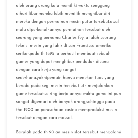
oleh orang orang kala memiliki waktu senggang
dihari libur,mereka lebih memilih menghibur diri
mereka dengan permainan mesin putar tersebut.awal
mula diperkenalkannya permainan tersebut oleh
seorang yang bernama Charles fey.ia ialah seorang
teknisi mesin yang lahir di san Francisco amerika
serikat.pada th 1895 ia berhasil membuat sebuah
games yang dapat menghibur penduduk disana
dengan cara kerja yang sangat
sederhana.yaknipemain hanya menekan tuas yang
berada pada segi mesin tersebut utk menjalankan
game tersebut.seiring berjalannya waktu game ini pun
sangat digemari oleh banyak orang,sehingga pada
thn 1900 an perusahaan casino memproduksi mesin
tersebut dengan cara massal.
Barulah pada th 90 an mesin slot tersebut mengalami