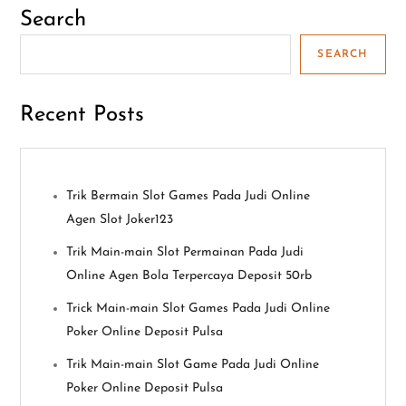
n
Search
a
SEARCH
v
Recent Posts
i
g
Trik Bermain Slot Games Pada Judi Online
a
Agen Slot Joker123
t
Trik Main-main Slot Permainan Pada Judi
Online Agen Bola Terpercaya Deposit 50rb
i
Trick Main-main Slot Games Pada Judi Online
o
Poker Online Deposit Pulsa
n
Trik Main-main Slot Game Pada Judi Online
Poker Online Deposit Pulsa