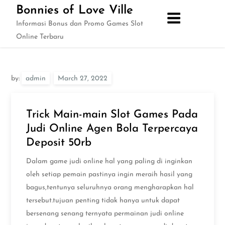
Skip
Bonnies of Love Ville
to
Informasi Bonus dan Promo Games Slot
Trick Main-main Slot Games Pada
content
Online Terbaru
Judi Online Agen Bola Terpercaya
Deposit 50rb
by:
admin
Trick Main-main Slot Games Pada
Judi Online Agen Bola Terpercaya
Deposit 50rb
Dalam game judi online hal yang paling di inginkan
oleh setiap pemain pastinya ingin meraih hasil yang
bagus,tentunya seluruhnya orang mengharapkan hal
tersebut.tujuan penting tidak hanya untuk dapat
bersenang senang ternyata permainan judi online