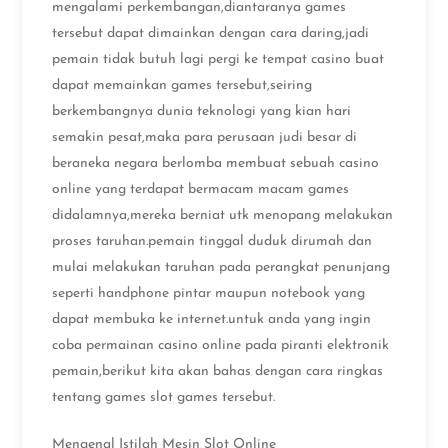
mengalami perkembangan,diantaranya games
tersebut dapat dimainkan dengan cara daring,jadi
pemain tidak butuh lagi pergi ke tempat casino buat
dapat memainkan games tersebut,seiring
berkembangnya dunia teknologi yang kian hari
semakin pesat,maka para perusaan judi besar di
beraneka negara berlomba membuat sebuah casino
online yang terdapat bermacam macam games
didalamnya,mereka berniat utk menopang melakukan
proses taruhan.pemain tinggal duduk dirumah dan
mulai melakukan taruhan pada perangkat penunjang
seperti handphone pintar maupun notebook yang
dapat membuka ke internet.untuk anda yang ingin
coba permainan casino online pada piranti elektronik
pemain,berikut kita akan bahas dengan cara ringkas
tentang games slot games tersebut.
Mengenal Istilah Mesin Slot Online