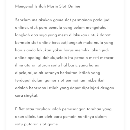
Mengenal Istilah Mesin Slot Online
Sebelum melakukan game slot permainan pada judi
online,untuk para pemula yang belum mengetahui
langkah apa saja yang mesti dilakukan untuk dapat
bermain slot online tersebut,langkah mula-mula yang
harus anda lakukan yakni harus memiliki akun judi
online apalagi dahulu,selain itu pemain mesti mencari
ilmu aturan aturan serta hal basic yang harus
dipelajari,salah satunya berkaitan istilah yang
terdapat dalam games slot permainan ini,berikut
adalah beberapa istilah yang dapat dipelajari dengan
cara singkat.
 Bet atau taruhan: ialah pemasangan taruhan yang
akan dilakukan oleh para pemain nantinya dalam
satu putaran slot game.