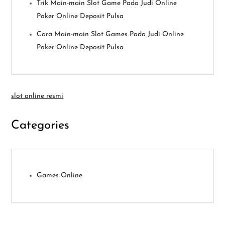
n
Trik Main-main Slot Game Pada Judi Online
Poker Online Deposit Pulsa
Cara Main-main Slot Games Pada Judi Online
Poker Online Deposit Pulsa
slot online resmi
Categories
Games Online