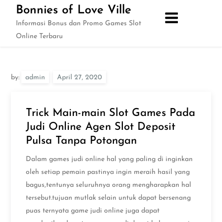
Skip
Bonnies of Love Ville
to
Informasi Bonus dan Promo Games Slot
Trick Main-main Slot Games Pada
content
Online Terbaru
Judi Online Agen Slot Deposit Pulsa
Tanpa Potongan
by:
admin
Trick Main-main Slot Games Pada
Judi Online Agen Slot Deposit
Pulsa Tanpa Potongan
Dalam games judi online hal yang paling di inginkan
oleh setiap pemain pastinya ingin meraih hasil yang
bagus,tentunya seluruhnya orang mengharapkan hal
tersebut.tujuan mutlak selain untuk dapat bersenang
puas ternyata game judi online juga dapat