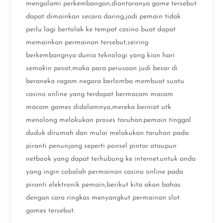
mengalami perkembangan,diantaranya game tersebut
dapat dimainkan secara daring,jadi pemain tidak
perlu lagi bertolak ke tempat casino buat dapat
memainkan permainan tersebut,seiring
berkembangnya dunia teknologi yang kian hari
semakin pesat,maka para perusaan judi besar di
beraneka ragam negara berlomba membuat suatu
casino online yang terdapat bermacam macam
macam games didalamnya,mereka berniat utk
menolong melakukan proses taruhan.pemain tinggal
duduk dirumah dan mulai melakukan taruhan pada
piranti penunjang seperti ponsel pintar ataupun
netbook yang dapat terhubung ke internet.untuk anda
yang ingin cobalah permainan casino online pada
piranti elektronik pemain,berikut kita akan bahas
dengan cara ringkas menyangkut permainan slot
games tersebut.