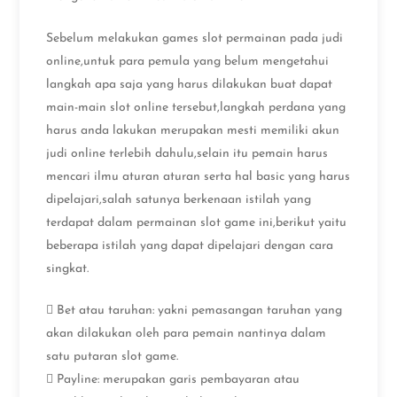
Sebelum melakukan games slot permainan pada judi
online,untuk para pemula yang belum mengetahui
langkah apa saja yang harus dilakukan buat dapat
main-main slot online tersebut,langkah perdana yang
harus anda lakukan merupakan mesti memiliki akun
judi online terlebih dahulu,selain itu pemain harus
mencari ilmu aturan aturan serta hal basic yang harus
dipelajari,salah satunya berkenaan istilah yang
terdapat dalam permainan slot game ini,berikut yaitu
beberapa istilah yang dapat dipelajari dengan cara
singkat.
 Bet atau taruhan: yakni pemasangan taruhan yang
akan dilakukan oleh para pemain nantinya dalam
satu putaran slot game.
 Payline: merupakan garis pembayaran atau