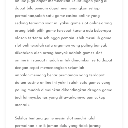
online juga dapat memberikan keuntungan yang di
dapat bila pemain dapat memenangkan setiap
permainan,salah satu game casino online yang
sedang ternama saat ini yakni game slot online.orang
orang lebih pilih game tersebut karena ada beberapa
alasan tertentu sehingga pemain lebih memilih game
slot online.salah satu argumen yang paling banyak
dikatakan oleh orang banyak adalah games slot
online ini sangat mudah untuk dimainkan serta dapat
dengan cepat memenangkan sejumlah
imbalan.memang benar permainan yang terdapat
dalam casino online ini yakni salah satu games yang
paling mudah dimainkan dibandingkan dengan game
judi lainnya.bonus yang ditawarkannya pun cukup
menarik.
Sekilas tentang game mesin slot sendiri ialah
permainan klasik jaman dulu yang tidak jarang