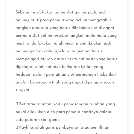
Sebelum melakukan game slot games pada judi
online,untuk para pemula yang belum mengetahui
langkah apa saja yang harus dilakukan untuk dapat
bermain slot online tersebut,langkah mula-mula yang
mesti anda lakukan ialah mesti memiliki akun judi
online apalagi dahulu,selain itu pemain harus
mempelajari aturan aturan serta hal basic yang harus
dipelajari,salah satunya berkaitan istilah yang
terdapat dalam permainan slot permainan ini,berikut
adalah beberapa istilah yang dapat dipelajari secara
singkat.
 Bet atau taruhan: yaitu pemasangan taruhan yang
bakal dilakukan oleh para pemain nantinya dalam
satu putaran slot game.
 Payline: ialah garis pembayaran atau pemilihan