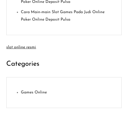
Poker Online Deposit Pulsa
Cara Main-main Slot Games Pada Judi Online
Poker Online Deposit Pulsa
slot online resmi
Categories
Games Online