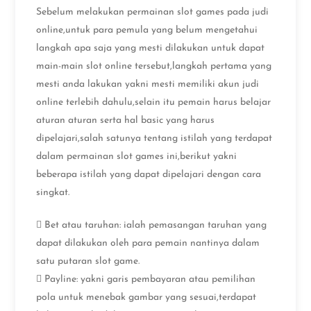
Sebelum melakukan permainan slot games pada judi
online,untuk para pemula yang belum mengetahui
langkah apa saja yang mesti dilakukan untuk dapat
main-main slot online tersebut,langkah pertama yang
mesti anda lakukan yakni mesti memiliki akun judi
online terlebih dahulu,selain itu pemain harus belajar
aturan aturan serta hal basic yang harus
dipelajari,salah satunya tentang istilah yang terdapat
dalam permainan slot games ini,berikut yakni
beberapa istilah yang dapat dipelajari dengan cara
singkat.
 Bet atau taruhan: ialah pemasangan taruhan yang
dapat dilakukan oleh para pemain nantinya dalam
satu putaran slot game.
 Payline: yakni garis pembayaran atau pemilihan
pola untuk menebak gambar yang sesuai,terdapat