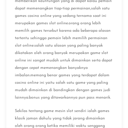
memberikan keuntungan yang di dapat kalau pemain
dapat memenangkan tiap-tiap permainan,salah satu
games casino online yang sedang ternama saat ini
merupakan games slot online.orang orang lebih
memilih games tersebut karena ada beberapa alasan
tertentu sehingga pemain lebih memilih permainan
slot online.salah satu alasan yang paling banyak
dikatakan oleh orang banyak merupakan game slot
online ini sangat mudah untuk dimainkan serta dapat
dengan cepat memenangkan banyaknya
imbalan.memang benar games yang terdapat dalam
casino online ini yaitu salah satu game yang paling
mudah dimainkan di bandingkan dengan games judi
lainnya.bonus yang ditawarkannya pun pass menarik.
Sekilas tentang game mesin slot sendiri ialah games
klasik jaman dahulu yang tidak jarang dimainkan
oleh orang orang ketika memiliki waktu senggang