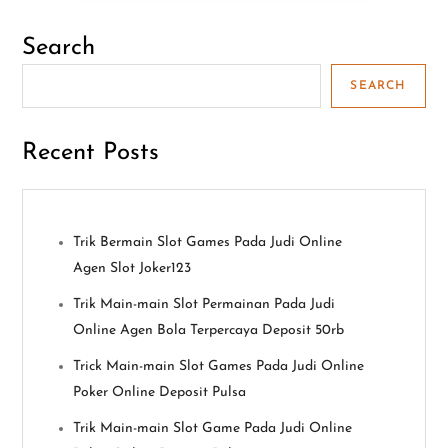
n
Search
a
SEARCH
v
Recent Posts
i
g
Trik Bermain Slot Games Pada Judi Online
a
Agen Slot Joker123
t
Trik Main-main Slot Permainan Pada Judi
Online Agen Bola Terpercaya Deposit 50rb
i
Trick Main-main Slot Games Pada Judi Online
o
Poker Online Deposit Pulsa
n
Trik Main-main Slot Game Pada Judi Online