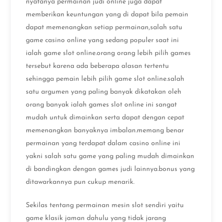
nyatanya permainan judi online juga dapat
memberikan keuntungan yang di dapat bila pemain
dapat memenangkan setiap permainan,salah satu
game casino online yang sedang populer saat ini
ialah game slot online.orang orang lebih pilih games
tersebut karena ada beberapa alasan tertentu
sehingga pemain lebih pilih game slot online.salah
satu argumen yang paling banyak dikatakan oleh
orang banyak ialah games slot online ini sangat
mudah untuk dimainkan serta dapat dengan cepat
memenangkan banyaknya imbalan.memang benar
permainan yang terdapat dalam casino online ini
yakni salah satu game yang paling mudah dimainkan
di bandingkan dengan games judi lainnya.bonus yang
ditawarkannya pun cukup menarik.
Sekilas tentang permainan mesin slot sendiri yaitu
game klasik jaman dahulu yang tidak jarang