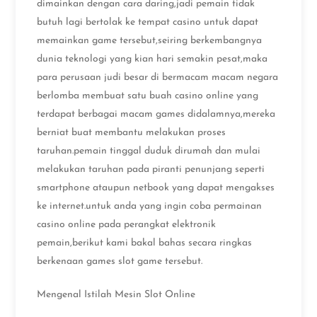
dimainkan dengan cara daring,jadi pemain tidak
butuh lagi bertolak ke tempat casino untuk dapat
memainkan game tersebut,seiring berkembangnya
dunia teknologi yang kian hari semakin pesat,maka
para perusaan judi besar di bermacam macam negara
berlomba membuat satu buah casino online yang
terdapat berbagai macam games didalamnya,mereka
berniat buat membantu melakukan proses
taruhan.pemain tinggal duduk dirumah dan mulai
melakukan taruhan pada piranti penunjang seperti
smartphone ataupun netbook yang dapat mengakses
ke internet.untuk anda yang ingin coba permainan
casino online pada perangkat elektronik
pemain,berikut kami bakal bahas secara ringkas
berkenaan games slot game tersebut.
Mengenal Istilah Mesin Slot Online