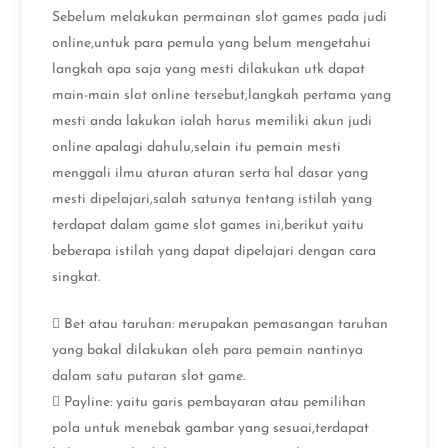
Sebelum melakukan permainan slot games pada judi
online,untuk para pemula yang belum mengetahui
langkah apa saja yang mesti dilakukan utk dapat
main-main slot online tersebut,langkah pertama yang
mesti anda lakukan ialah harus memiliki akun judi
online apalagi dahulu,selain itu pemain mesti
menggali ilmu aturan aturan serta hal dasar yang
mesti dipelajari,salah satunya tentang istilah yang
terdapat dalam game slot games ini,berikut yaitu
beberapa istilah yang dapat dipelajari dengan cara
singkat.
 Bet atau taruhan: merupakan pemasangan taruhan
yang bakal dilakukan oleh para pemain nantinya
dalam satu putaran slot game.
 Payline: yaitu garis pembayaran atau pemilihan
pola untuk menebak gambar yang sesuai,terdapat