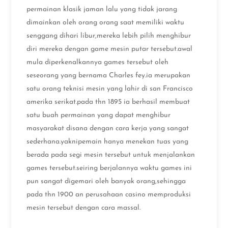
permainan klasik jaman lalu yang tidak jarang
dimainkan oleh orang orang saat memiliki waktu
senggang dihari libur,mereka lebih pilih menghibur
diri mereka dengan game mesin putar tersebut.awal
mula diperkenalkannya games tersebut oleh
seseorang yang bernama Charles fey.ia merupakan
satu orang teknisi mesin yang lahir di san Francisco
amerika serikat.pada thn 1895 ia berhasil membuat
satu buah permainan yang dapat menghibur
masyarakat disana dengan cara kerja yang sangat
sederhana.yaknipemain hanya menekan tuas yang
berada pada segi mesin tersebut untuk menjalankan
games tersebut.seiring berjalannya waktu games ini
pun sangat digemari oleh banyak orang,sehingga
pada thn 1900 an perusahaan casino memproduksi
mesin tersebut dengan cara massal.