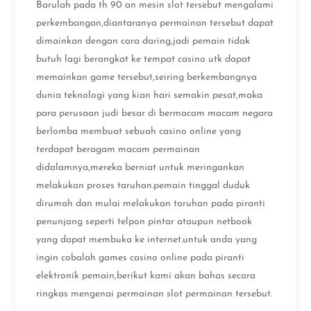
Barulah pada th 90 an mesin slot tersebut mengalami
perkembangan,diantaranya permainan tersebut dapat
dimainkan dengan cara daring,jadi pemain tidak
butuh lagi berangkat ke tempat casino utk dapat
memainkan game tersebut,seiring berkembangnya
dunia teknologi yang kian hari semakin pesat,maka
para perusaan judi besar di bermacam macam negara
berlomba membuat sebuah casino online yang
terdapat beragam macam permainan
didalamnya,mereka berniat untuk meringankan
melakukan proses taruhan.pemain tinggal duduk
dirumah dan mulai melakukan taruhan pada piranti
penunjang seperti telpon pintar ataupun netbook
yang dapat membuka ke internet.untuk anda yang
ingin cobalah games casino online pada piranti
elektronik pemain,berikut kami akan bahas secara
ringkas mengenai permainan slot permainan tersebut.