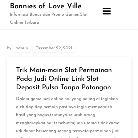
Skip
Bonnies of Love Ville
to
Informasi Bonus dan Promo Games Slot
Trik Main-main Slot Permainan Pada
content
Online Terbaru
Judi Online Link Slot Deposit Pulsa
Tanpa Potongan
by:
admin
Trik Main-main Slot Permainan
Pada Judi Online Link Slot
Deposit Pulsa Tanpa Potongan
Dalam game judi online hal yang paling di inginkan
oleh tiap-tiap pemain pastinya ingin memperoleh
hasil yang bagus,tentunya seluruh orang
mengharapkan hal tersebut.tujuan utama tidak cuma
utk dapat bersenang senang ternyata permainan judi