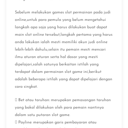
Sebelum melakukan games slot permainan pada judi
online,untuk para pemula yang belum mengetahui
langkah apa saja yang harus dilakukan buat dapat
main slot online tersebut,langkah pertama yang harus
anda lakukan ialah mesti memiliki akun judi online
lebih-lebih dahulu,selain itu pemain mesti mencari
ilmu aturan aturan serta hal dasar yang mesti
dipelajari,salah satunya berkaitan istilah yang
terdapat dalam permainan slot game ini,berikut
adalah beberapa istilah yang dapat dipelajari dengan
cara singkat.
 Bet atau taruhan: merupakan pemasangan taruhan
yang bakal dilakukan oleh para pemain nantinya
dalam satu putaran slot game.
 Payline: merupakan garis pembayaran atau