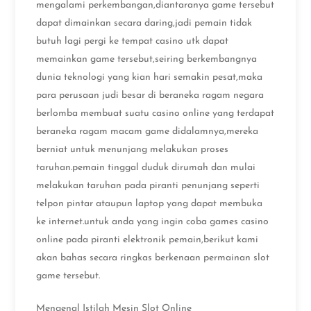
mengalami perkembangan,diantaranya game tersebut
dapat dimainkan secara daring,jadi pemain tidak
butuh lagi pergi ke tempat casino utk dapat
memainkan game tersebut,seiring berkembangnya
dunia teknologi yang kian hari semakin pesat,maka
para perusaan judi besar di beraneka ragam negara
berlomba membuat suatu casino online yang terdapat
beraneka ragam macam game didalamnya,mereka
berniat untuk menunjang melakukan proses
taruhan.pemain tinggal duduk dirumah dan mulai
melakukan taruhan pada piranti penunjang seperti
telpon pintar ataupun laptop yang dapat membuka
ke internet.untuk anda yang ingin coba games casino
online pada piranti elektronik pemain,berikut kami
akan bahas secara ringkas berkenaan permainan slot
game tersebut.
Mengenal Istilah Mesin Slot Online